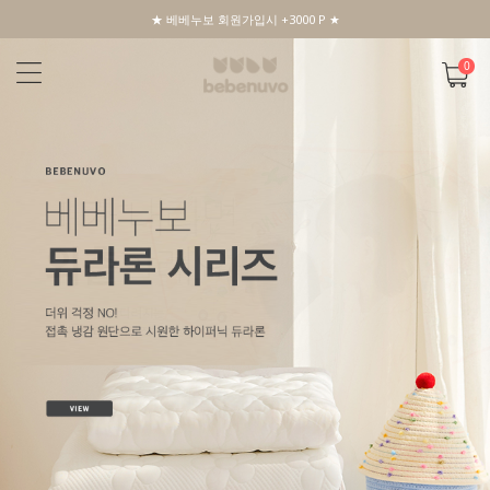
★ 베베누보 회원가입시 +3000 P ★
0