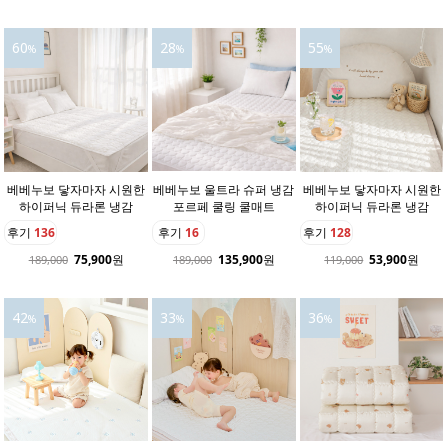
60
28
55
%
%
%
베베누보 닿자마자 시원한
베베누보 울트라 슈퍼 냉감
베베누보 닿자마자 시원한
하이퍼닉 듀라론 냉감
포르페 쿨링 쿨매트
하이퍼닉 듀라론 냉감
후기
136
후기
16
후기
128
75,900
원
135,900
원
53,900
원
189,000
189,000
119,000
42
33
36
%
%
%