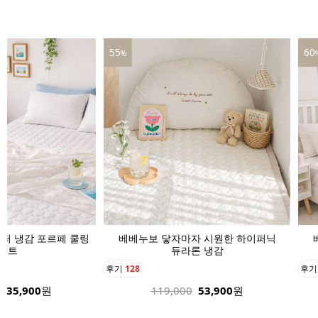
60
39
%
자 시원한 하이퍼닉
베베누보 닿자마자 시원한 하이퍼닉
베
론 냉감
듀라론 냉감
후기
136
후
53,900
원
189,000
75,900
원