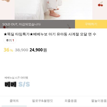
구매하기
SOLD OUT, 마감되었습니다
★똑딜 타임특가★베베누보 소프트 부스터 아기 튜브 의자
후기
0
튜브로 폭신하고 활용도가 좋은 아기 의자 출시:)
49
50,900
25,900
원
%
쿨매트
필로우&블랭킷
외출용품
물놀이용품