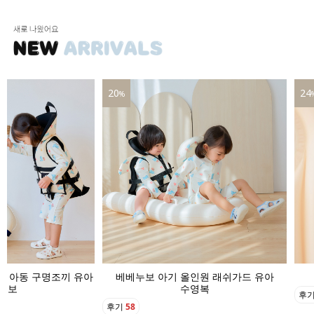
24
16
%
인원 래쉬가드 유아
베베누보 아기 수영모자 버킷햇
영복
후기
22
후