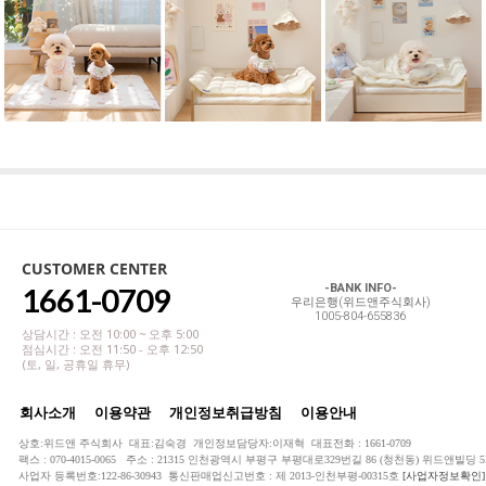
CUSTOMER CENTER
1661-0709
-BANK INFO-
우리은행(위드앤주식회사)
1005-804-655836
상담시간 : 오전 10:00 ~ 오후 5:00
점심시간 : 오전 11:50 - 오후 12:50
(토, 일, 공휴일 휴무)
회사소개
이용약관
개인정보취급방침
이용안내
상호:위드앤 주식회사 대표:김숙경 개인정보담당자:이재혁 대표전화 : 1661-0709
팩스 : 070-4015-0065 주소 : 21315 인천광역시 부평구 부평대로329번길 86 (청천동) 위드앤빌딩 5
사업자 등록번호:122-86-30943 통신판매업신고번호 : 제 2013-인천부평-00315호
[사업자정보확인]