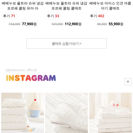
베베누보 울트라 슈퍼 냉감
베베누보 울트라 슈퍼 냉감
베베누보 아이스 인견 여름
포르페 쿨링 유아 아
포르페 쿨링 쿨매트
아기 쿨매트
후기
71
후기
33
후기
402
77,900
원
112,900
원
55,900
원
134,000
169,000
88,000
쿨매트 상품 더보기 >