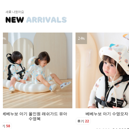
24
16
%
인원 래쉬가드 유아
베베누보 아기 수영모자 버킷햇
영복
후기
22
후