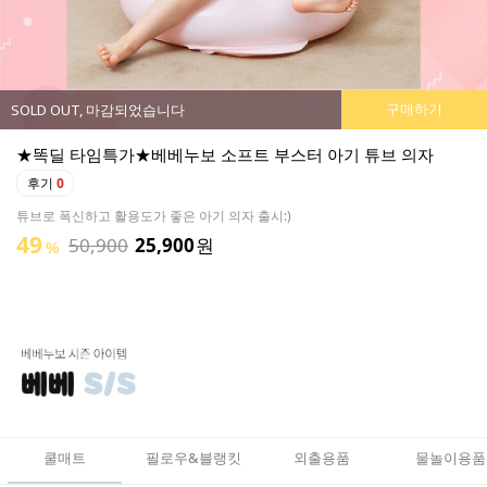
구매하기
SOLD OUT, 마감되었습니다
★똑딜 타임특가★베베누보 소프트 부스터 아기 튜브 의자
후기
0
튜브로 폭신하고 활용도가 좋은 아기 의자 출시:)
49
50,900
25,900
원
%
쿨매트
필로우&블랭킷
외출용품
물놀이용품