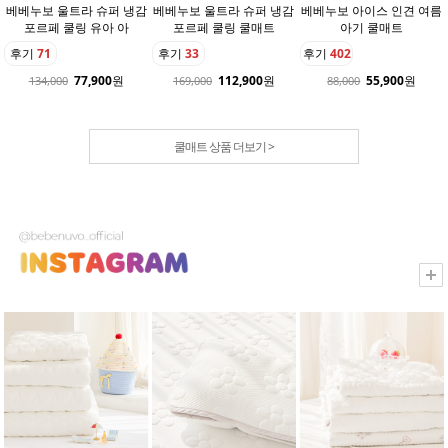
베베누보 울트라 슈퍼 냉감
베베누보 울트라 슈퍼 냉감
베베누보 아이스 인견 여름
포르페 쿨링 유아 아
포르페 쿨링 쿨매트
아기 쿨매트
후기
71
후기
33
후기
402
77,900
원
112,900
원
55,900
원
134,000
169,000
88,000
쿨매트 상품 더보기 >