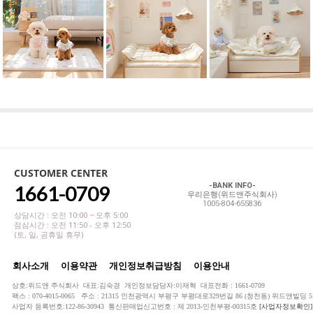
CUSTOMER CENTER
1661-0709
-BANK INFO-
우리은행(위드앤주식회사)
1005-804-655836
상담시간 : 오전 10:00 ~ 오후 5:00
점심시간 : 오전 11:50 - 오후 12:50
(토, 일, 공휴일 휴무)
회사소개
이용약관
개인정보취급방침
이용안내
상호:위드앤 주식회사 대표:김숙경 개인정보담당자:이재혁 대표전화 : 1661-0709
팩스 : 070-4015-0065 주소 : 21315 인천광역시 부평구 부평대로329번길 86 (청천동) 위드앤빌딩 5
사업자 등록번호:122-86-30943 통신판매업신고번호 : 제 2013-인천부평-00315호
[사업자정보확인]