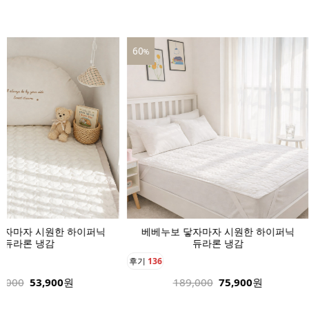
60
39
%
자 시원한 하이퍼닉
베베누보 닿자마자 시원한 하이퍼닉
베
론 냉감
듀라론 냉감
후기
136
후
53,900
원
189,000
75,900
원