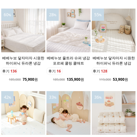
60
28
55
%
%
%
베베누보 닿자마자 시원한
베베누보 울트라 슈퍼 냉감
베베누보 닿자마자 시원한
하이퍼닉 듀라론 냉감
포르페 쿨링 쿨매트
하이퍼닉 듀라론 냉감
후기
136
후기
16
후기
128
75,900
원
135,900
원
53,900
원
189,000
189,000
119,000
42
33
36
%
%
%