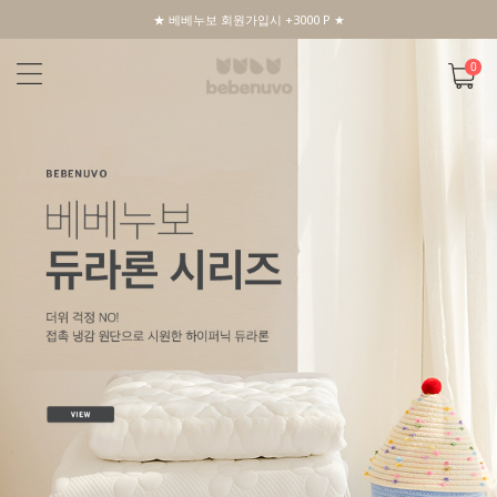
★ 베베누보 회원가입시 +3000 P ★
0