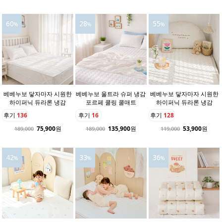
60
28
55
%
%
%
베베누보 닿자마자 시원한
베베누보 울트라 슈퍼 냉감
베베누보 닿자마자 시원한
하이퍼닉 듀라론 냉감
포르페 쿨링 쿨매트
하이퍼닉 듀라론 냉감
후기
136
후기
16
후기
128
75,900
원
135,900
원
53,900
원
189,000
189,000
119,000
42
33
36
%
%
%