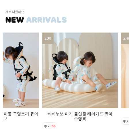
20
24
%
기 아동 구명조끼 유아
베베누보 아기 올인원 래쉬가드 유아
영보
수영복
후
후기
58