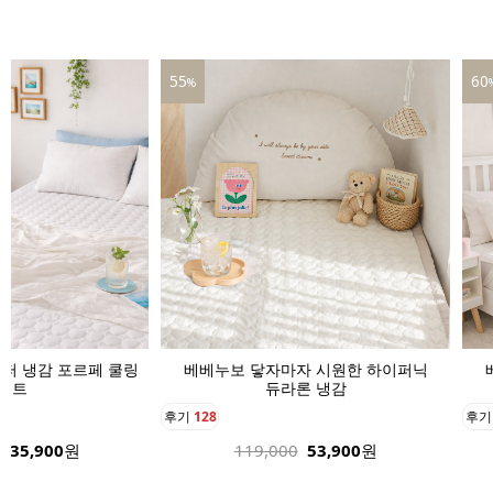
55
60
%
퍼 냉감 포르페 쿨링
베베누보 닿자마자 시원한 하이퍼닉
매트
듀라론 냉감
후기
128
후
135,900
원
119,000
53,900
원