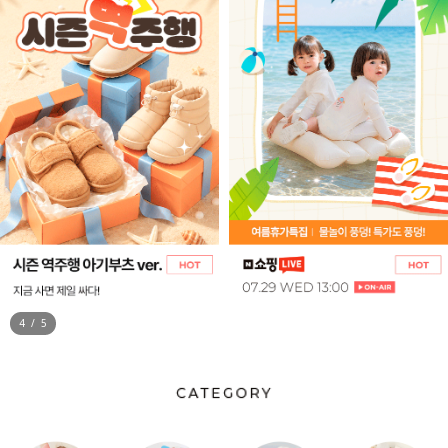
5
/
5