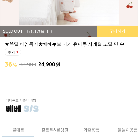
구매하기
SOLD OUT, 마감되었습니다
★똑딜 타임특가★베베누보 아기 유아동 사계절 모달 면 수
후기
1
36
38,900
24,900
원
%
쿨매트
필로우&블랭킷
외출용품
물놀이용품