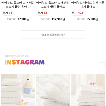
베베누보 울트라 슈퍼 냉감
베베누보 울트라 슈퍼 냉감
베베누보 아이스 인견 여름
포르페 쿨링 유아 아
포르페 쿨링 쿨매트
아기 쿨매트
후기
71
후기
33
후기
402
77,900
원
112,900
원
55,900
원
134,000
169,000
88,000
쿨매트 상품 더보기 >