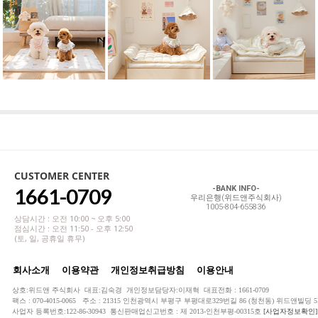
CUSTOMER CENTER
1661-0709
-BANK INFO-
우리은행(위드앤주식회사)
1005-804-655836
상담시간 : 오전 10:00 ~ 오후 5:00
점심시간 : 오전 11:50 - 오후 12:50
(토, 일, 공휴일 휴무)
회사소개
이용약관
개인정보취급방침
이용안내
상호:위드앤 주식회사 대표:김숙경 개인정보담당자:이재혁 대표전화 : 1661-0709
팩스 : 070-4015-0065 주소 : 21315 인천광역시 부평구 부평대로329번길 86 (청천동) 위드앤빌딩 5
사업자 등록번호:122-86-30943 통신판매업신고번호 : 제 2013-인천부평-00315호
[사업자정보확인]