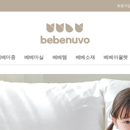
회원가
베베마중
베베마실
베베템
베베소재
베베아울렛