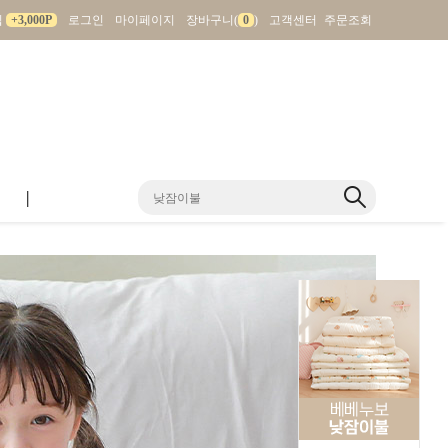
입
+3,000P
로그인
마이페이지
장바구니(
0
)
고객센터
주문조회
|