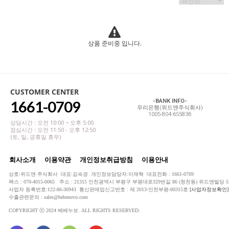
상품 준비중 입니다.
CUSTOMER CENTER
1661-0709
-BANK INFO-
우리은행(위드앤주식회사)
1005-804-655836
상담시간 : 오전 10:00 ~ 오후 5:00
점심시간 : 오전 11:50 - 오후 12:50
(토, 일, 공휴일 휴무)
회사소개
이용약관
개인정보취급방침
이용안내
상호:위드앤 주식회사 대표:김숙경 개인정보담당자:이재혁 대표전화 : 1661-0709
팩스 : 070-4015-0065 주소 : 21315 인천광역시 부평구 부평대로329번길 86 (청천동) 위드앤빌딩 5
사업자 등록번호:122-86-30943 통신판매업신고번호 : 제 2013-인천부평-00315호
[사업자정보확인]
수출관련문의 : sales@bebenuvo.com
COPYRIGHT ⓒ 2024 베베누보. ALL RIGHTS RESERVED.