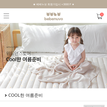
★ 베베누보 회원가입시 +3000 P ★
0
COOL한 여름준비