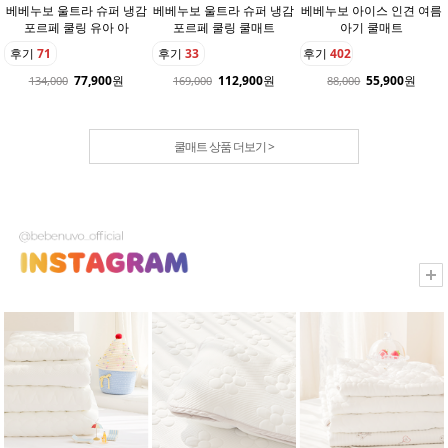
베베누보 울트라 슈퍼 냉감
베베누보 울트라 슈퍼 냉감
베베누보 아이스 인견 여름
포르페 쿨링 유아 아
포르페 쿨링 쿨매트
아기 쿨매트
후기
71
후기
33
후기
402
77,900
원
112,900
원
55,900
원
134,000
169,000
88,000
쿨매트 상품 더보기 >