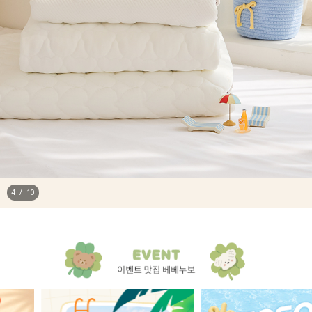
4
/
10