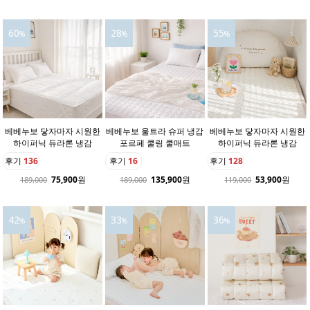
60
28
55
%
%
%
베베누보 닿자마자 시원한
베베누보 울트라 슈퍼 냉감
베베누보 닿자마자 시원한
하이퍼닉 듀라론 냉감
포르페 쿨링 쿨매트
하이퍼닉 듀라론 냉감
후기
136
후기
16
후기
128
75,900
원
135,900
원
53,900
원
189,000
189,000
119,000
42
33
36
%
%
%