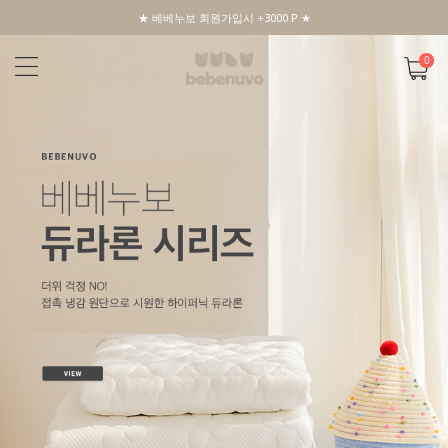
★ 베베누보 회원가입시 +3000 P ★
0