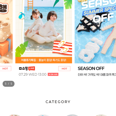
5
/
5