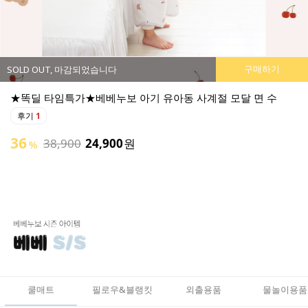
구매하기
SOLD OUT, 마감되었습니다
★똑딜 타임특가★베베누보 소프트 부스터 아기 튜브 의자
후기
0
튜브로 폭신하고 활용도가 좋은 아기 의자 출시:)
49
50,900
25,900
원
%
쿨매트
필로우&블랭킷
외출용품
물놀이용품