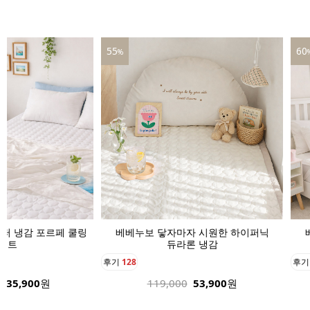
60
39
%
자 시원한 하이퍼닉
베베누보 닿자마자 시원한 하이퍼닉
베
론 냉감
듀라론 냉감
후기
136
후
53,900
원
189,000
75,900
원