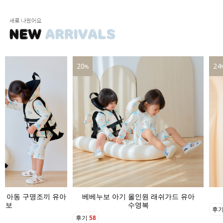
24
16
%
인원 래쉬가드 유아
베베누보 아기 수영모자 버킷햇
영복
후기
22
후