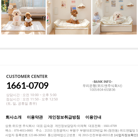
CUSTOMER CENTER
1661-0709
-BANK INFO-
우리은행(위드앤주식회사)
1005-804-655836
상담시간 : 오전 10:00 ~ 오후 5:00
점심시간 : 오전 11:50 - 오후 12:50
(토, 일, 공휴일 휴무)
회사소개
이용약관
개인정보취급방침
이용안내
상호:위드앤 주식회사 대표:김숙경 개인정보담당자:이재혁 대표전화 : 1661-0709
팩스 : 070-4015-0065 주소 : 21315 인천광역시 부평구 부평대로329번길 86 (청천동) 위드앤빌딩 5
사업자 등록번호:122-86-30943 통신판매업신고번호 : 제 2013-인천부평-00315호
[사업자정보확인]