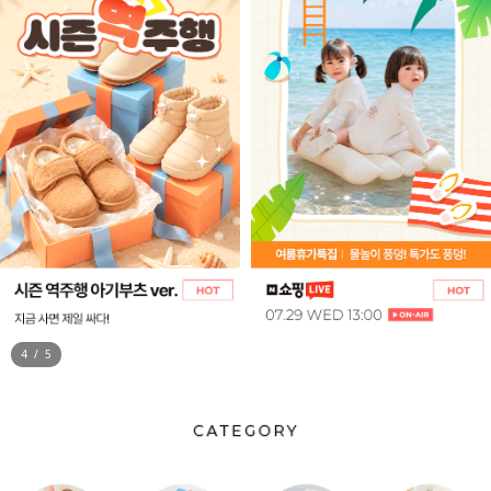
5
/
5