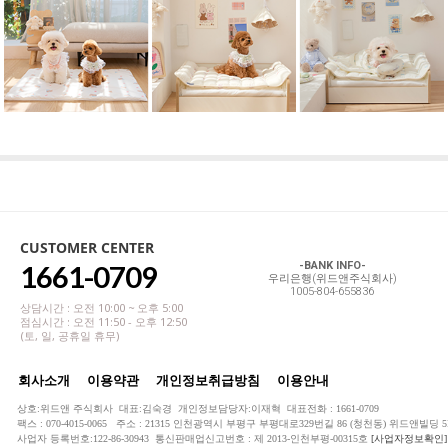
CUSTOMER CENTER
1661-0709
-BANK INFO-
우리은행(위드앤주식회사)
1005-804-655836
상담시간 : 오전 10:00 ~ 오후 5:00
점심시간 : 오전 11:50 - 오후 12:50
(토, 일, 공휴일 휴무)
회사소개
이용약관
개인정보취급방침
이용안내
상호:위드앤 주식회사 대표:김숙경 개인정보담당자:이재혁 대표전화 : 1661-0709
팩스 : 070-4015-0065 주소 : 21315 인천광역시 부평구 부평대로329번길 86 (청천동) 위드앤빌딩 5
사업자 등록번호:122-86-30943 통신판매업신고번호 : 제 2013-인천부평-00315호
[사업자정보확인]