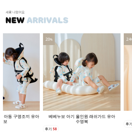
24
16
%
인원 래쉬가드 유아
베베누보 아기 수영모자 버킷햇
영복
후기
22
후