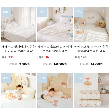
60
28
55
%
%
%
베베누보 닿자마자 시원한
베베누보 울트라 슈퍼 냉감
베베누보 닿자마자 시원한
하이퍼닉 듀라론 냉감
포르페 쿨링 쿨매트
하이퍼닉 듀라론 냉감
후기
136
후기
16
후기
128
75,900
원
135,900
원
53,900
원
189,000
189,000
119,000
42
33
36
%
%
%