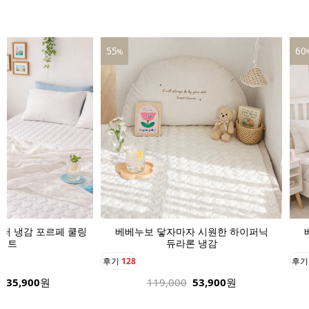
60
39
%
자 시원한 하이퍼닉
베베누보 닿자마자 시원한 하이퍼닉
베
론 냉감
듀라론 냉감
후기
136
후
53,900
원
189,000
75,900
원