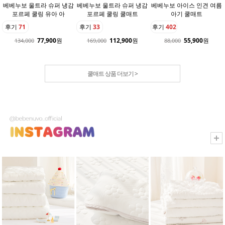
베베누보 울트라 슈퍼 냉감
베베누보 울트라 슈퍼 냉감
베베누보 아이스 인견 여름
포르페 쿨링 유아 아
포르페 쿨링 쿨매트
아기 쿨매트
후기
71
후기
33
후기
402
77,900
원
112,900
원
55,900
원
134,000
169,000
88,000
쿨매트 상품 더보기 >