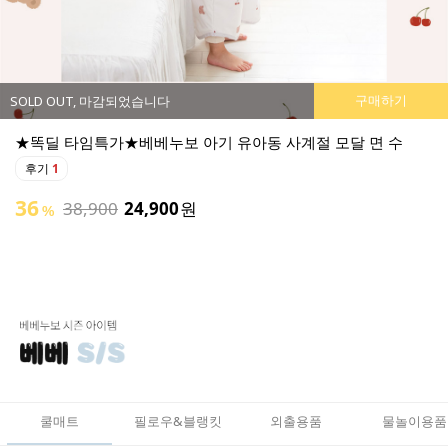
구매하기
니다
SOLD OUT, 마감되었습
누보 아기 유아동 사계절 모달 면 수
★똑딜 타임특가★베
후기
0
튜브로 폭신하고 활용도가 
900
원
49
50,900
25,
%
쿨매트
필로우&블랭킷
외출용품
물놀이용품