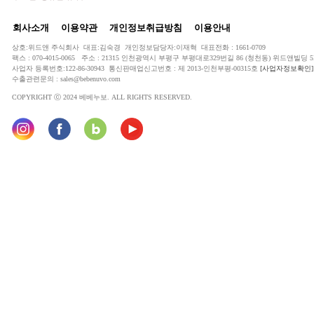
회사소개
이용약관
개인정보취급방침
이용안내
상호:위드앤 주식회사 대표:김숙경 개인정보담당자:이재혁 대표전화 : 1661-0709
팩스 : 070-4015-0065 주소 : 21315 인천광역시 부평구 부평대로329번길 86 (청천동) 위드앤빌딩 5
사업자 등록번호:122-86-30943 통신판매업신고번호 : 제 2013-인천부평-00315호
[사업자정보확인]
수출관련문의 : sales@bebenuvo.com
COPYRIGHT ⓒ 2024 베베누보. ALL RIGHTS RESERVED.