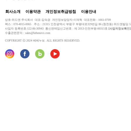
회사소개
이용약관
개인정보취급방침
이용안내
상호:위드앤 주식회사 대표:김숙경 개인정보담당자:이재혁 대표전화 : 1661-0709
팩스 : 070-4015-0065 주소 : 21315 인천광역시 부평구 부평대로329번길 86 (청천동) 위드앤빌딩 5
사업자 등록번호:122-86-30943 통신판매업신고번호 : 제 2013-인천부평-00315호
[사업자정보확인]
수출관련문의 : sales@bebenuvo.com
COPYRIGHT ⓒ 2024 베베누보. ALL RIGHTS RESERVED.