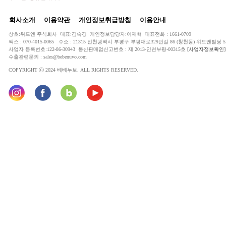
회사소개
이용약관
개인정보취급방침
이용안내
상호:위드앤 주식회사 대표:김숙경 개인정보담당자:이재혁 대표전화 : 1661-0709
팩스 : 070-4015-0065 주소 : 21315 인천광역시 부평구 부평대로329번길 86 (청천동) 위드앤빌딩 5
사업자 등록번호:122-86-30943 통신판매업신고번호 : 제 2013-인천부평-00315호
[사업자정보확인]
수출관련문의 : sales@bebenuvo.com
COPYRIGHT ⓒ 2024 베베누보. ALL RIGHTS RESERVED.