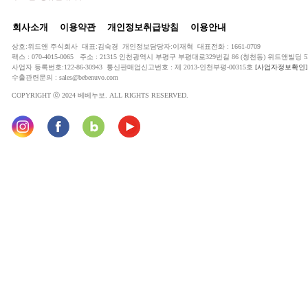
회사소개
이용약관
개인정보취급방침
이용안내
상호:위드앤 주식회사 대표:김숙경 개인정보담당자:이재혁 대표전화 : 1661-0709
팩스 : 070-4015-0065 주소 : 21315 인천광역시 부평구 부평대로329번길 86 (청천동) 위드앤빌딩 5
사업자 등록번호:122-86-30943 통신판매업신고번호 : 제 2013-인천부평-00315호
[사업자정보확인]
수출관련문의 : sales@bebenuvo.com
COPYRIGHT ⓒ 2024 베베누보. ALL RIGHTS RESERVED.