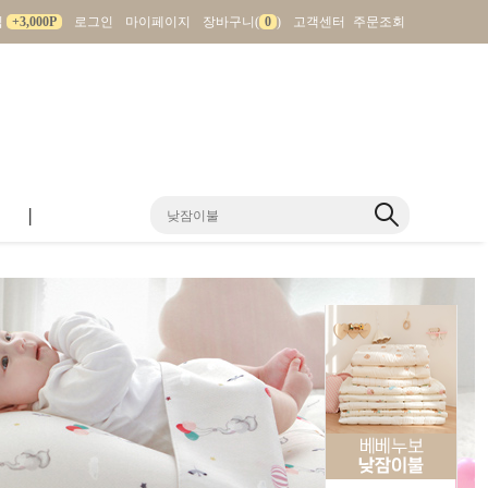
입
+3,000P
로그인
마이페이지
장바구니(
0
)
고객센터
주문조회
|