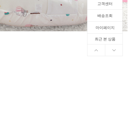
고객센터
배송조회
마이페이지
최근 본 상품