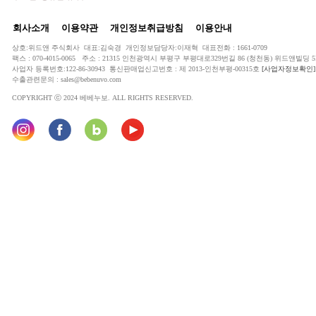
회사소개
이용약관
개인정보취급방침
이용안내
상호:위드앤 주식회사 대표:김숙경 개인정보담당자:이재혁 대표전화 : 1661-0709
팩스 : 070-4015-0065 주소 : 21315 인천광역시 부평구 부평대로329번길 86 (청천동) 위드앤빌딩 5
사업자 등록번호:122-86-30943 통신판매업신고번호 : 제 2013-인천부평-00315호
[사업자정보확인]
수출관련문의 : sales@bebenuvo.com
COPYRIGHT ⓒ 2024 베베누보. ALL RIGHTS RESERVED.