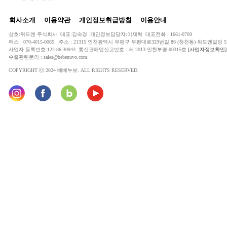
회사소개
이용약관
개인정보취급방침
이용안내
상호:위드앤 주식회사 대표:김숙경 개인정보담당자:이재혁 대표전화 : 1661-0709
팩스 : 070-4015-0065 주소 : 21315 인천광역시 부평구 부평대로329번길 86 (청천동) 위드앤빌딩 5
사업자 등록번호:122-86-30943 통신판매업신고번호 : 제 2013-인천부평-00315호
[사업자정보확인]
수출관련문의 : sales@bebenuvo.com
COPYRIGHT ⓒ 2024 베베누보. ALL RIGHTS RESERVED.