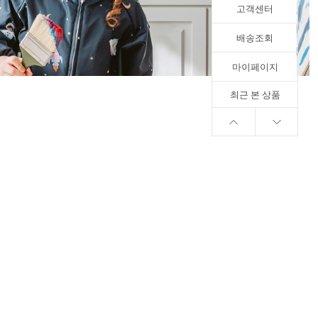
고객센터
배송조회
마이페이지
최근 본 상품