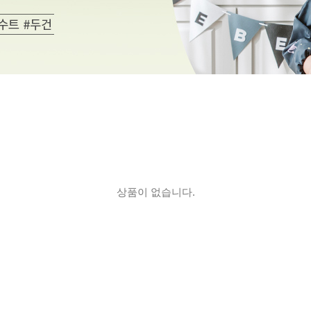
상품이 없습니다.