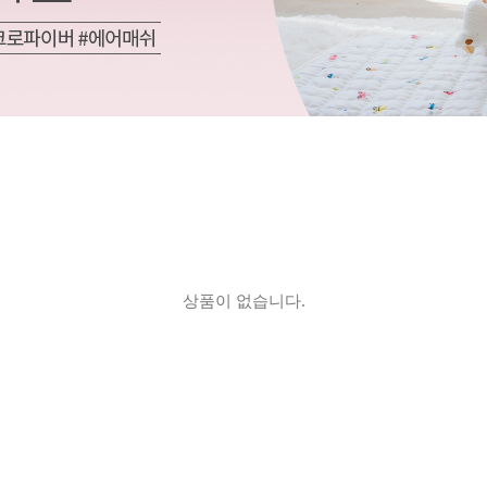
상품이 없습니다.