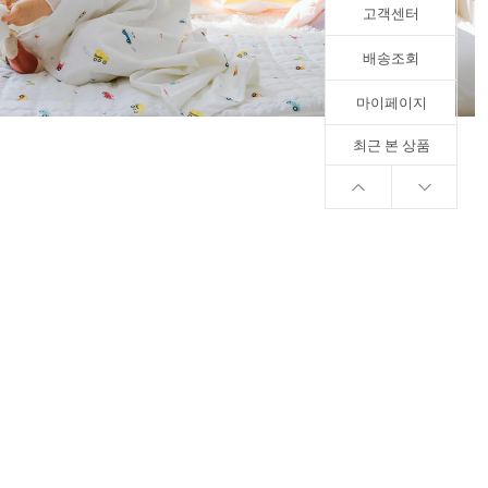
고객센터
배송조회
마이페이지
최근 본 상품