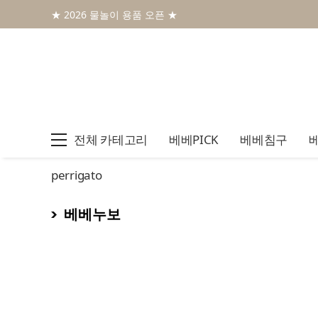
★ 2026 물놀이 용품 오픈 ★
전체 카테고리
베베PICK
베베침구
perrigato
베베누보