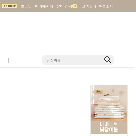
입
+3,000P
로그인
마이페이지
장바구니(
0
)
고객센터
주문조회
|