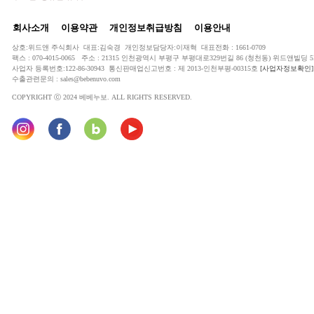
회사소개
이용약관
개인정보취급방침
이용안내
상호:위드앤 주식회사 대표:김숙경 개인정보담당자:이재혁 대표전화 : 1661-0709
팩스 : 070-4015-0065 주소 : 21315 인천광역시 부평구 부평대로329번길 86 (청천동) 위드앤빌딩 5
사업자 등록번호:122-86-30943 통신판매업신고번호 : 제 2013-인천부평-00315호
[사업자정보확인]
수출관련문의 : sales@bebenuvo.com
COPYRIGHT ⓒ 2024 베베누보. ALL RIGHTS RESERVED.