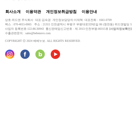
회사소개
이용약관
개인정보취급방침
이용안내
상호:위드앤 주식회사 대표:김숙경 개인정보담당자:이재혁 대표전화 : 1661-0709
팩스 : 070-4015-0065 주소 : 21315 인천광역시 부평구 부평대로329번길 86 (청천동) 위드앤빌딩 5
사업자 등록번호:122-86-30943 통신판매업신고번호 : 제 2013-인천부평-00315호
[사업자정보확인]
수출관련문의 : sales@bebenuvo.com
COPYRIGHT ⓒ 2024 베베누보. ALL RIGHTS RESERVED.