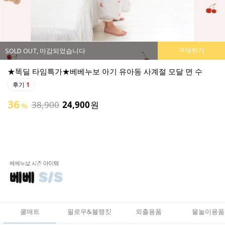
구매하기
SOLD OUT, 마감되었습니다
★똑딜 타임특가★베베누보 아기 유아동 사계절 모달 면 수
후기
1
36
38,900
24,900
원
%
쿨매트
필로우&블랭킷
외출용품
물놀이용품