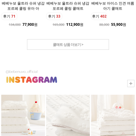
베베누보 울트라 슈퍼 냉감
베베누보 울트라 슈퍼 냉감
베베누보 아이스 인견 여름
포르페 쿨링 유아 아
포르페 쿨링 쿨매트
아기 쿨매트
후기
71
후기
33
후기
402
77,900
원
112,900
원
55,900
원
134,000
169,000
88,000
쿨매트 상품 더보기 >