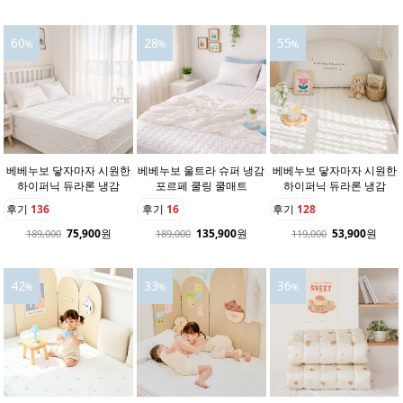
60
28
55
%
%
%
베베누보 닿자마자 시원한
베베누보 울트라 슈퍼 냉감
베베누보 닿자마자 시원한
하이퍼닉 듀라론 냉감
포르페 쿨링 쿨매트
하이퍼닉 듀라론 냉감
후기
136
후기
16
후기
128
75,900
원
135,900
원
53,900
원
189,000
189,000
119,000
42
33
36
%
%
%