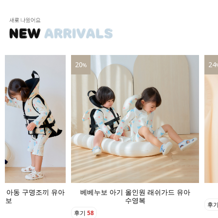
20
24
%
기 아동 구명조끼 유아
베베누보 아기 올인원 래쉬가드 유아
영보
수영복
후
후기
58