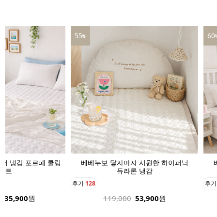
60
39
%
자 시원한 하이퍼닉
베베누보 닿자마자 시원한 하이퍼닉
베
론 냉감
듀라론 냉감
후기
136
후
53,900
원
189,000
75,900
원