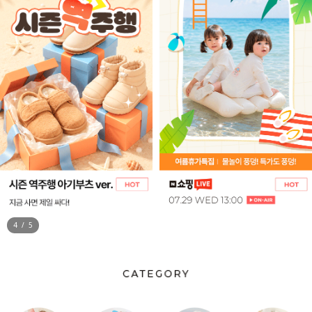
5
/
5