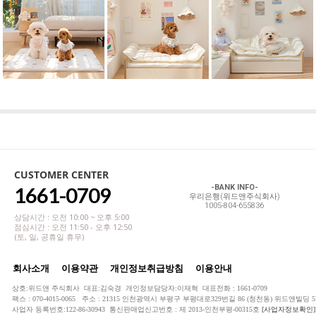
CUSTOMER CENTER
1661-0709
-BANK INFO-
우리은행(위드앤주식회사)
1005-804-655836
상담시간 : 오전 10:00 ~ 오후 5:00
점심시간 : 오전 11:50 - 오후 12:50
(토, 일, 공휴일 휴무)
회사소개
이용약관
개인정보취급방침
이용안내
상호:위드앤 주식회사 대표:김숙경 개인정보담당자:이재혁 대표전화 : 1661-0709
팩스 : 070-4015-0065 주소 : 21315 인천광역시 부평구 부평대로329번길 86 (청천동) 위드앤빌딩 5
사업자 등록번호:122-86-30943 통신판매업신고번호 : 제 2013-인천부평-00315호
[사업자정보확인]