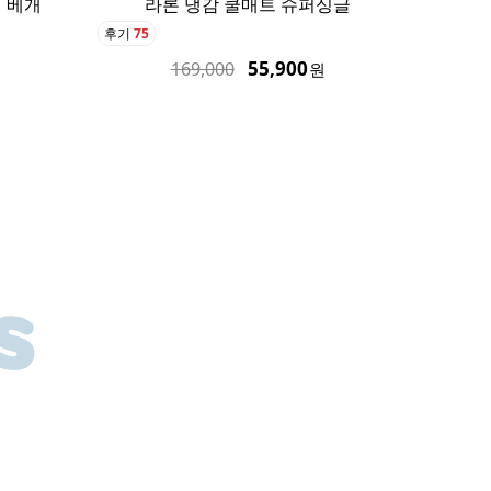
싱글
링 쿨매트 퀸
후기
16
후기
128
135,900
189,000
원