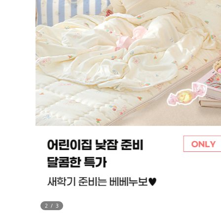
2
/
3