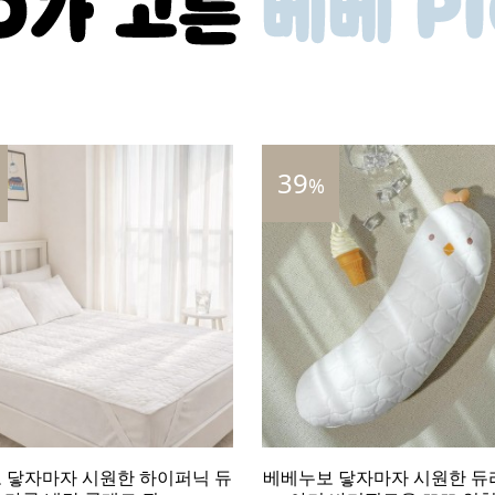
67
%
 닿자마자 시원한 듀라론 냉감
베베누보 닿자마자 시원한 하