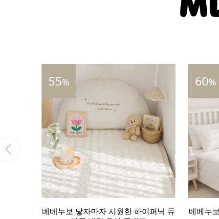
60
39
%
%
이퍼닉 듀
베베누보 닿자마자 시원한 하이퍼닉 듀
베베누보