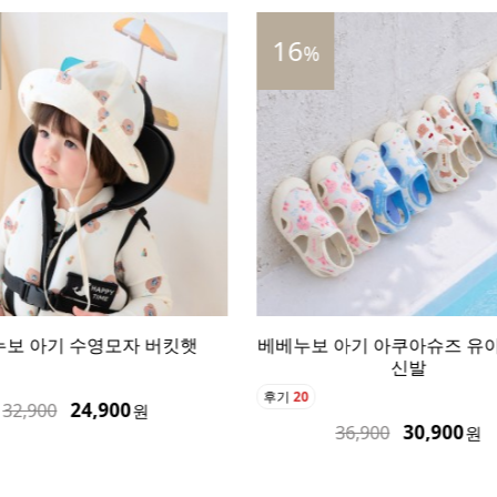
30
%
 아기 아쿠아슈즈 유아 아쿠아
베베누보 네오프렌 어린이 
신발
유아 스윔수트
후기
102
30,900
42,900
36,900
60,900
원
원