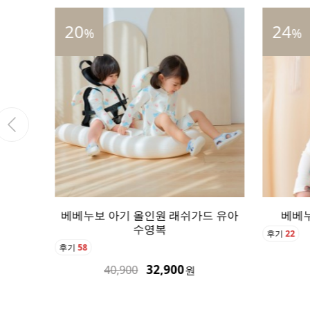
24
16
%
%
드 유아
베베누보 아기 수영모자 버킷햇
베베누보
후기
22
후기
20
24,900
32,900
원