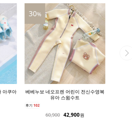
34
35
%
%
전신수영복
베베누보 아기 우비 컬러체인징 우산
베베누보
레인용품 3종 세트
인
후기
0
후기
0
87,900
132,900
원