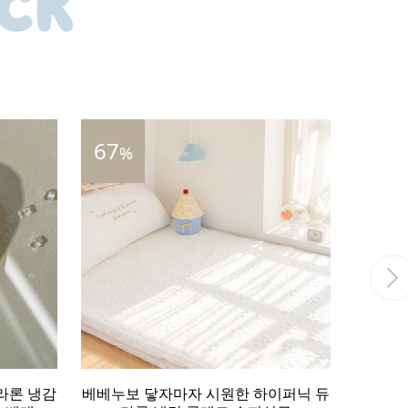
28
55
%
%
이퍼닉 듀
베베누보 울트라 슈퍼 냉감 포르페 쿨
베베누보