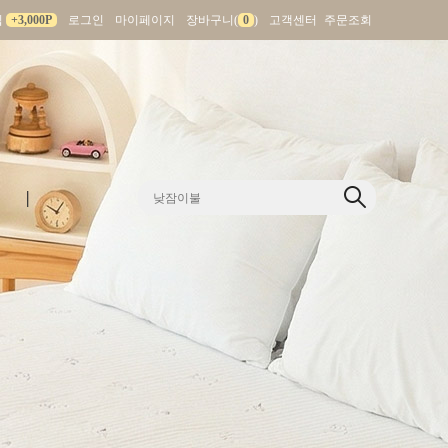
입
+3,000P
로그인
마이페이지
장바구니(
0
)
고객센터
주문조회
|