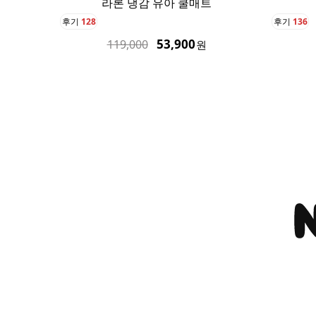
라론 냉감 쿨매트 퀸
아기
후기
136
후기
41
75,900
189,000
원