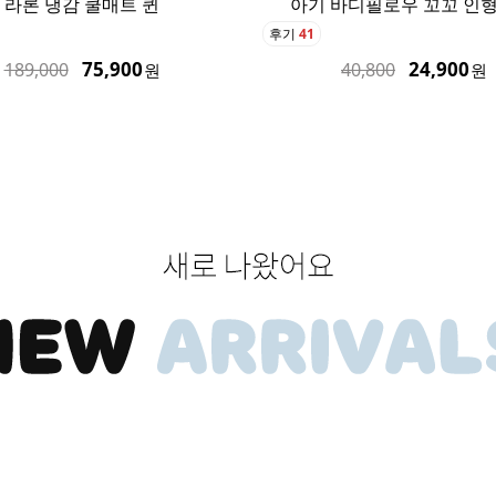
 바디필로우 꼬꼬 인형 베개
라론 냉감 쿨매트 슈퍼
후기
75
24,900
55,900
40,800
169,000
원
원