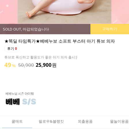
구매하기
SOLD OUT, 마감되었습니다
★똑딜 타임특가★베베누보 모달 솜베개 빨아쓰는 큰베개
후기
2
38
28,900
17,900
원
%
쿨매트
필로우&블랭킷
외출용품
물놀이용품