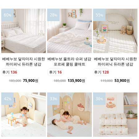
60
28
55
%
%
%
베베누보 닿자마자 시원한
베베누보 울트라 슈퍼 냉감
베베누보 닿자마자 시원한
하이퍼닉 듀라론 냉감
포르페 쿨링 쿨매트
하이퍼닉 듀라론 냉감
후기
136
후기
16
후기
128
75,900
원
135,900
원
53,900
원
189,000
189,000
119,000
42
33
36
%
%
%