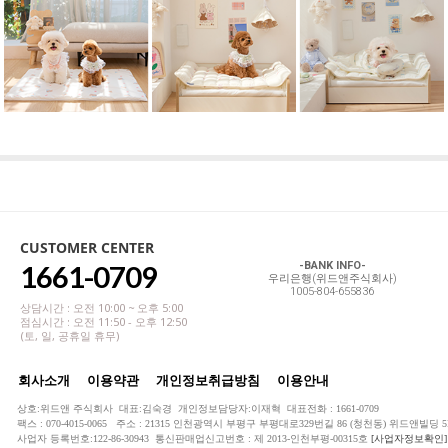
CUSTOMER CENTER
1661-0709
-BANK INFO-
우리은행(위드앤주식회사)
1005-804-655836
상담시간 : 오전 10:00 ~ 오후 5:00
점심시간 : 오전 11:50 - 오후 12:50
(토, 일, 공휴일 휴무)
회사소개
이용약관
개인정보취급방침
이용안내
상호:위드앤 주식회사 대표:김숙경 개인정보담당자:이재혁 대표전화 : 1661-0709
팩스 : 070-4015-0065 주소 : 21315 인천광역시 부평구 부평대로329번길 86 (청천동) 위드앤빌딩 5
사업자 등록번호:122-86-30943 통신판매업신고번호 : 제 2013-인천부평-00315호
[사업자정보확인]