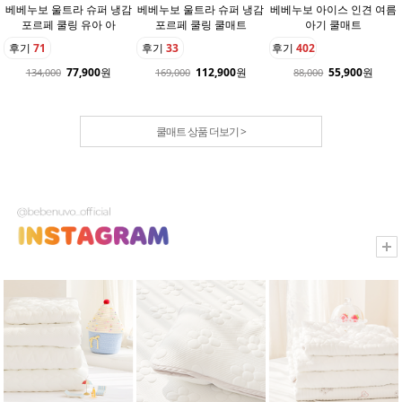
베베누보 울트라 슈퍼 냉감
베베누보 울트라 슈퍼 냉감
베베누보 아이스 인견 여름
포르페 쿨링 유아 아
포르페 쿨링 쿨매트
아기 쿨매트
후기
71
후기
33
후기
402
77,900
원
112,900
원
55,900
원
134,000
169,000
88,000
쿨매트 상품 더보기 >