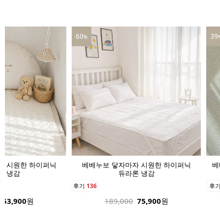
39
67
%
자 시원한 하이퍼닉
베베누보 닿자마자 시원한 듀라론 냉감
론 냉감
아기 바디
후기
41
후
75,900
원
40,800
24,900
원