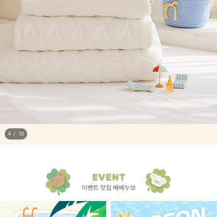
5
/
10