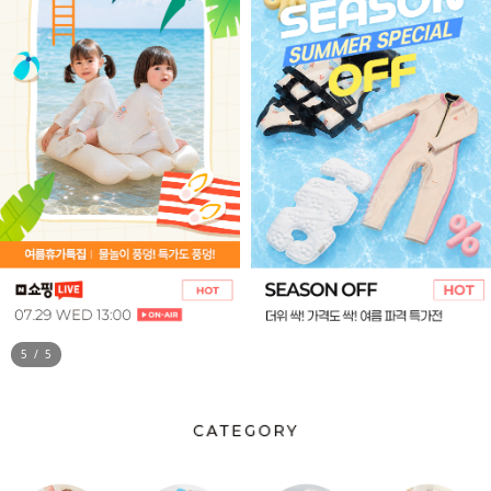
1
/
5