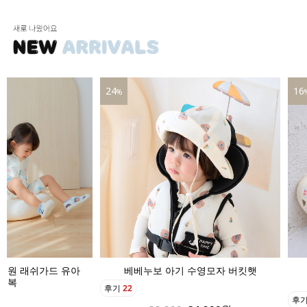
16
%
기 수영모자 버킷햇
베베누보 아기 아쿠아슈즈 유아
아쿠아신발
후기
20