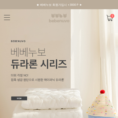
★ 베베누보 회원가입시 +3000 P ★
0