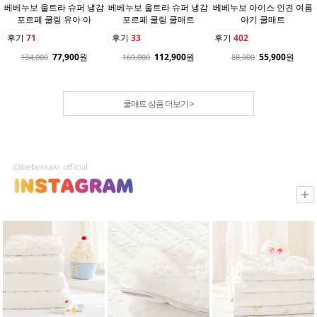
베베누보 울트라 슈퍼 냉감
베베누보 울트라 슈퍼 냉감
베베누보 아이스 인견 여름
포르페 쿨링 유아 아
포르페 쿨링 쿨매트
아기 쿨매트
후기
71
후기
33
후기
402
77,900
원
112,900
원
55,900
원
134,000
169,000
88,000
쿨매트 상품 더보기 >