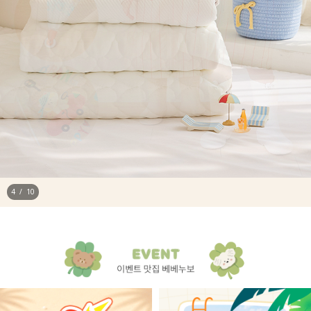
4
/
10