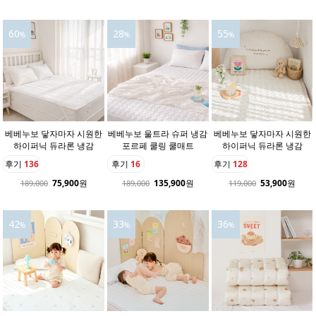
60
28
55
%
%
%
베베누보 닿자마자 시원한
베베누보 울트라 슈퍼 냉감
베베누보 닿자마자 시원한
하이퍼닉 듀라론 냉감
포르페 쿨링 쿨매트
하이퍼닉 듀라론 냉감
후기
136
후기
16
후기
128
75,900
원
135,900
원
53,900
원
189,000
189,000
119,000
42
33
36
%
%
%