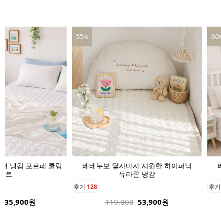
60
39
%
자 시원한 하이퍼닉
베베누보 닿자마자 시원한 하이퍼닉
베
론 냉감
듀라론 냉감
후기
136
후
53,900
원
189,000
75,900
원