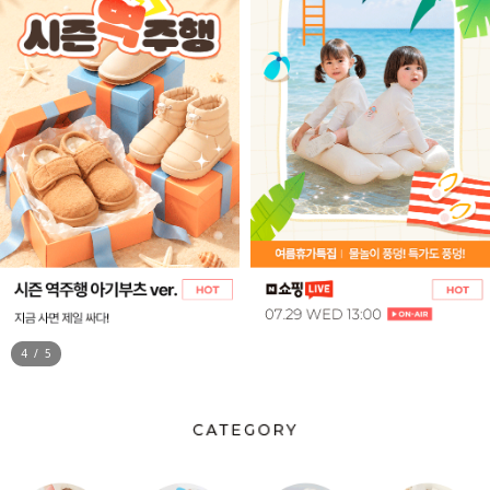
5
/
5