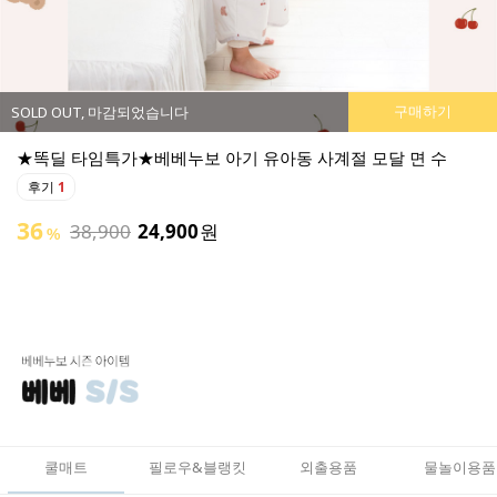
구매하기
SOLD OUT, 마감되었습니다
★똑딜 타임특가★베베누보 소프트 부스터 아기 튜브 의자
후기
0
튜브로 폭신하고 활용도가 좋은 아기 의자 출시:)
49
50,900
25,900
원
%
쿨매트
필로우&블랭킷
외출용품
물놀이용품