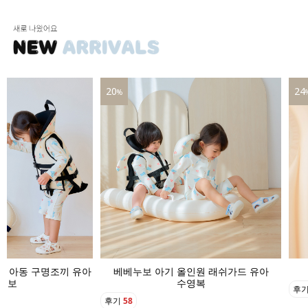
24
16
%
인원 래쉬가드 유아
베베누보 아기 수영모자 버킷햇
영복
후기
22
후