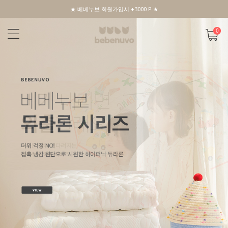
★ 베베누보 회원가입시 +3000 P ★
0