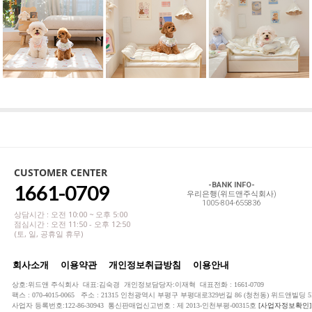
CUSTOMER CENTER
1661-0709
-BANK INFO-
우리은행(위드앤주식회사)
1005-804-655836
상담시간 : 오전 10:00 ~ 오후 5:00
점심시간 : 오전 11:50 - 오후 12:50
(토, 일, 공휴일 휴무)
회사소개
이용약관
개인정보취급방침
이용안내
상호:위드앤 주식회사 대표:김숙경 개인정보담당자:이재혁 대표전화 : 1661-0709
팩스 : 070-4015-0065 주소 : 21315 인천광역시 부평구 부평대로329번길 86 (청천동) 위드앤빌딩 5
사업자 등록번호:122-86-30943 통신판매업신고번호 : 제 2013-인천부평-00315호
[사업자정보확인]