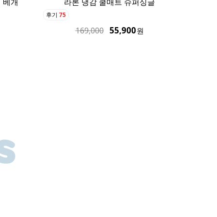
 베개
라론 냉감 쿨매트 슈퍼싱글
후기
75
후기
16
55,900
169,000
원