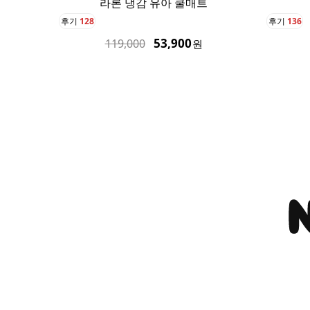
라론 냉감 유아 쿨매트
후기
128
후기
136
53,900
119,000
원