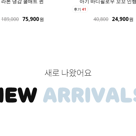
라론 냉감 쿨매트 퀸
아기 바디필로우 꼬꼬 인형
후기
41
75,900
24,900
189,000
40,800
원
원