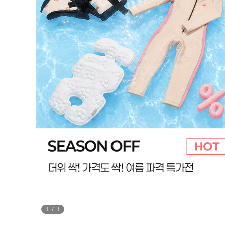
1
/
1