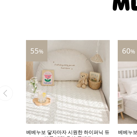
55
60
%
%
르페 쿨
베베누보 닿자마자 시원한 하이퍼닉 듀
베베누보