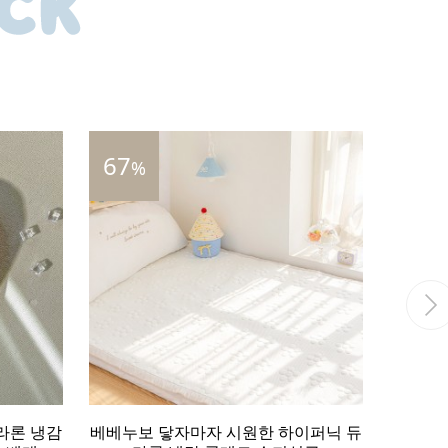
67
28
%
%
라론 냉감
베베누보 닿자마자 시원한 하이퍼닉 듀
베베누보