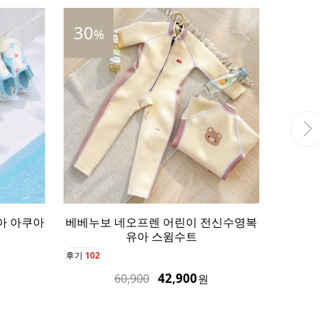
34
%
%
누보 네오프렌 어린이 전신수영복
베베누보 아기 우비 컬러
유아 스윔수트
레인용품 3종 세
2
후기
0
42,900
87,900
60,900
132,900
원