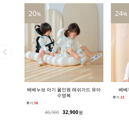
24
%
%
누보 아기 올인원 래쉬가드 유아
베베누보 아기 수영모자
수영복
후기
22
24,900
32,900
32,900
40,900
원