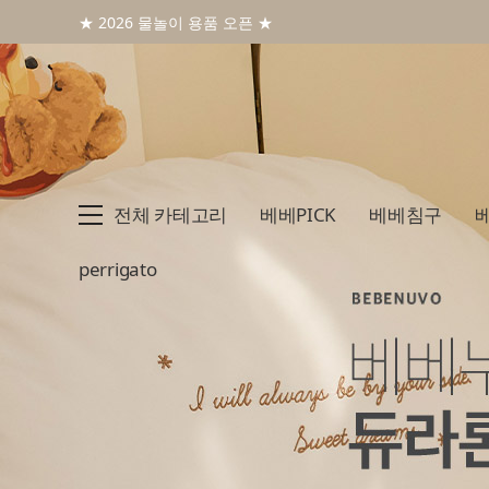
★ 2026 물놀이 용품 오픈 ★
전체 카테고리
베베PICK
베베침구
perrigato