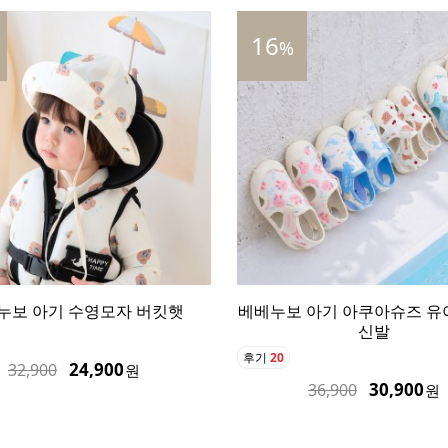
16
30
%
 버킷햇
베베누보 아기 아쿠아슈즈 유아 아쿠아
베베
신발
후기
20
후기
10
원
30,900
36,900
원