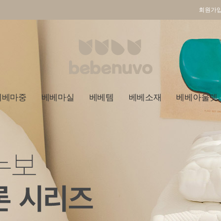
회원가
베베마중
베베마실
베베템
베베소재
베베아울렛