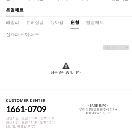
온열매트
패밀리
슈퍼싱글
유아용
원형
발열매트
전자파 케어 패드
상품 준비중 입니다.
CUSTOMER CENTER
1661-0709
-BANK INFO-
우리은행(위드앤주식회사)
1005-804-655836
상담시간 : 오전 10:00 ~ 오후 5:00
점심시간 : 오전 11:50 - 오후 12:50
(토, 일, 공휴일 휴무)