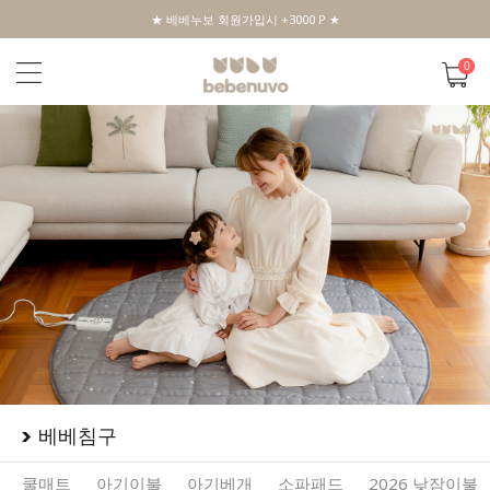
★ 베베누보 회원가입시 +3000 P ★
0
베베침구
쿨매트
아기이불
아기베개
소파패드
2026 낮잠이불