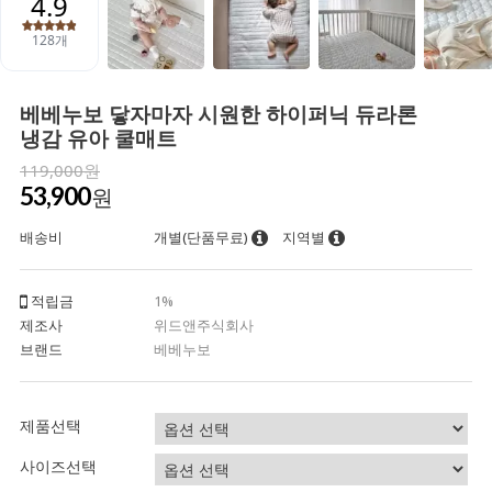
베베누보 닿자마자 시원한 하이퍼닉 듀라론
냉감 유아 쿨매트
119,000원
53,900
원
배송비
개별(단품무료)
지역별
적립금
1%
제조사
위드앤주식회사
브랜드
베베누보
제품선택
사이즈선택