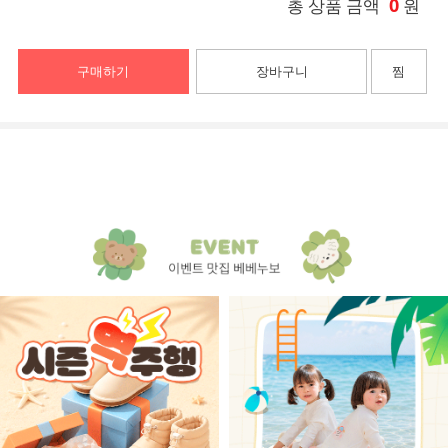
0
총 상품 금액
원
구매하기
장바구니
찜