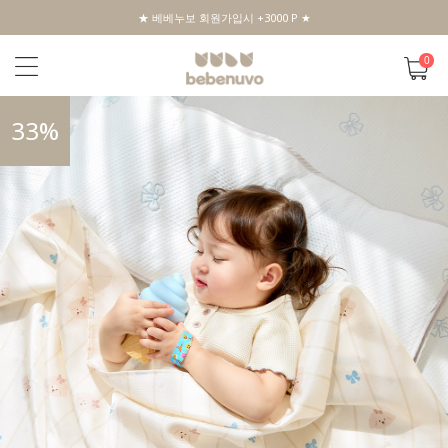
★ 베베누보 회원가입시 +3000 P ★
0
33
%