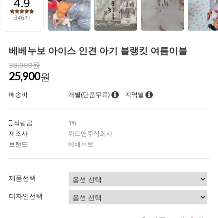
베베누보 아이스 인견 아기 블랭킷 여름이불
38,900원
25,900
원
배송비
개별(단품무료)
지역별
적립금
1%
제조사
위드앤주식회사
브랜드
베베누보
제품선택
디자인선택