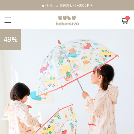
★ 베베누보 회원가입시 +3000 P ★
0
49
%