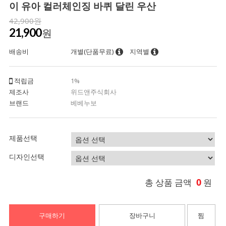
이 유아 컬러체인징 바퀴 달린 우산
42,900원
21,900
원
배송비
개별(단품무료)
지역별
적립금
1%
제조사
위드앤주식회사
브랜드
베베누보
제품선택
디자인선택
0
총 상품 금액
원
구매하기
장바구니
찜