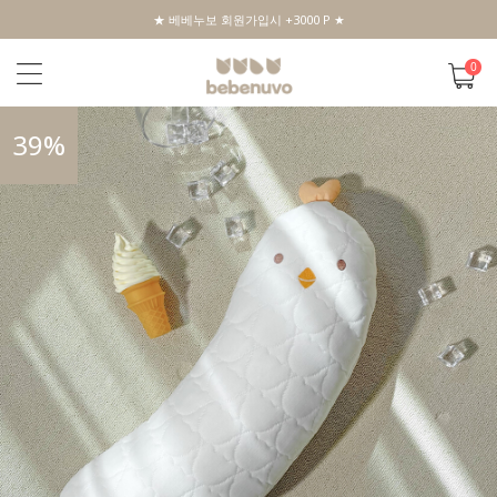
★ 베베누보 회원가입시 +3000 P ★
0
39
%