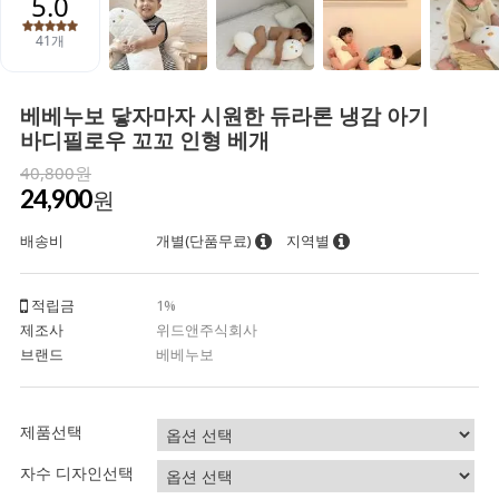
베베누보 닿자마자 시원한 듀라론 냉감 아기
바디필로우 꼬꼬 인형 베개
40,800원
24,900
원
배송비
개별(단품무료)
지역별
적립금
1%
제조사
위드앤주식회사
브랜드
베베누보
제품선택
자수 디자인선택