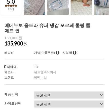
베베누보 울트라 슈퍼 냉감 포르페 쿨링 쿨
매트 퀸
189,000원
135,900
원
배송비
개별(단품무료)
지역별
적립금
1%
제조사
위드앤주식회사
브랜드
베베누보
제품선택
사이즈선택