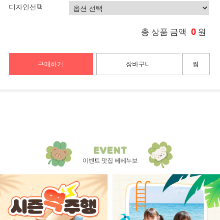
디자인선택
0
총 상품 금액
원
구매하기
장바구니
찜