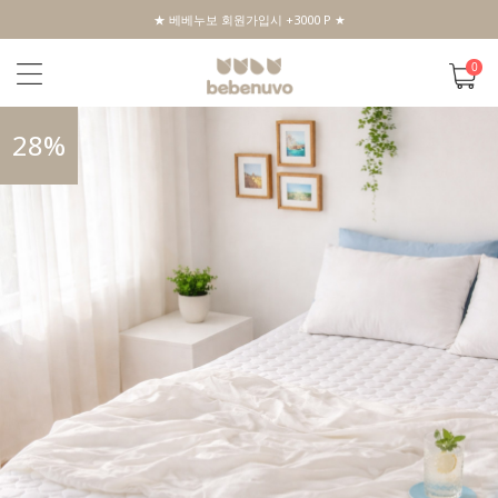
★ 베베누보 회원가입시 +3000 P ★
0
28
%