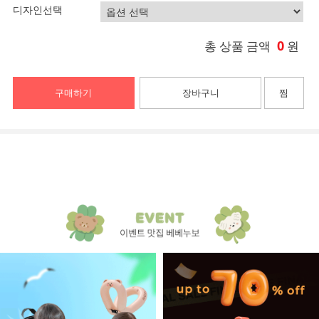
디자인선택
0
총 상품 금액
원
구매하기
장바구니
찜