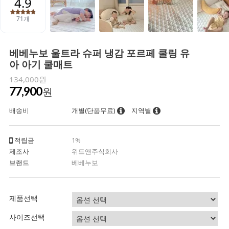
베베누보 울트라 슈퍼 냉감 포르페 쿨링 유
아 아기 쿨매트
134,000원
77,900
원
배송비
개별(단품무료)
지역별
적립금
1%
제조사
위드앤주식회사
브랜드
베베누보
제품선택
사이즈선택