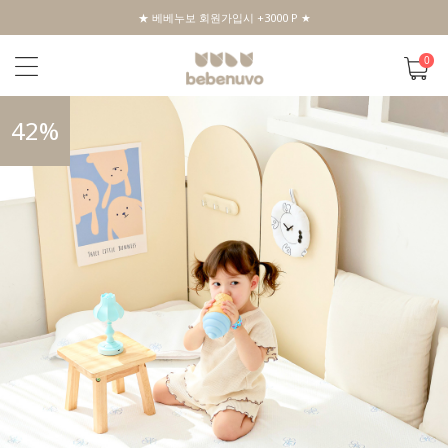
★ 베베누보 회원가입시 +3000 P ★
0
42
%