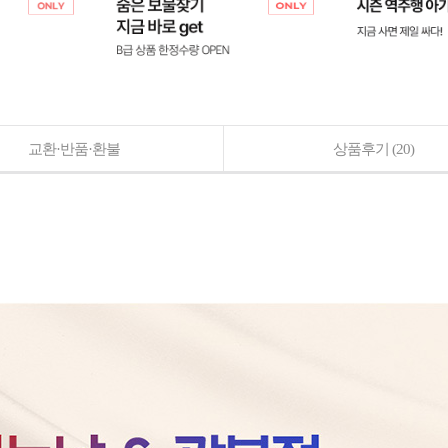
교환·반품·환불
상품후기
(20)