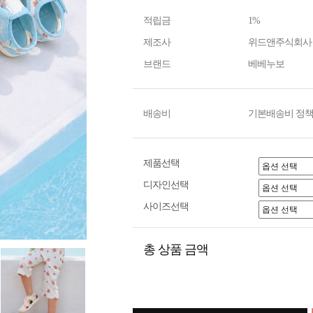
적립금
1%
제조사
위드앤주식회사
브랜드
베베누보
배송비
기본배송비 정책
제품선택
디자인선택
사이즈선택
총 상품 금액