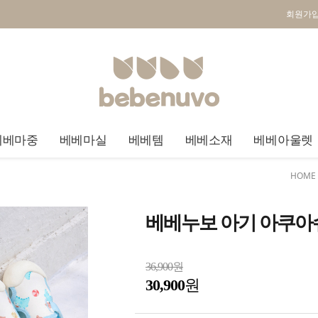
회원가
베베마중
베베마실
베베템
베베소재
베베아울렛
HOME
베베누보 아기 아쿠아
36,900원
30,900
원