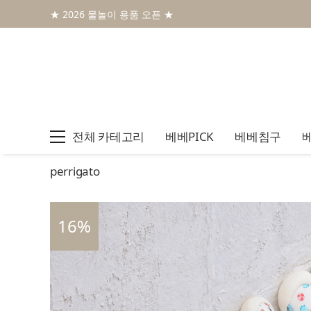
★ 2026 물놀이 용품 오픈 ★
전체 카테고리
베베PICK
베베침구
perrigato
16
%