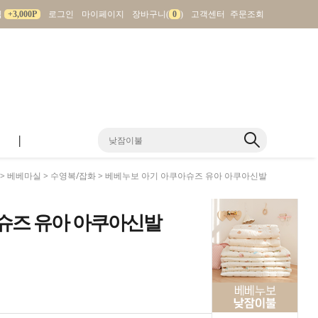
입
+3,000P
로그인
마이페이지
장바구니(
0
)
고객센터
주문조회
|
>
베베마실
>
수영복/잡화
> 베베누보 아기 아쿠아슈즈 유아 아쿠아신발
슈즈 유아 아쿠아신발